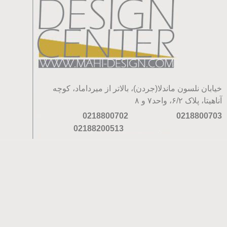
خیابان نلسون ماندلا(جردن)، بالاتر از میرداماد، کوچه
آناهیتا، پلاک ۶/۲، واحد۷ و ۸
0218800702
0218800703
02188200513