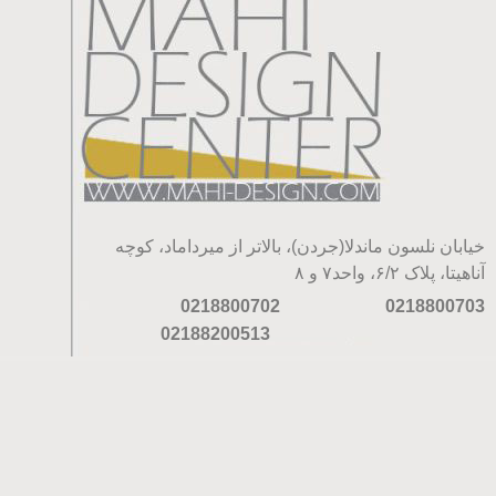
خیابان نلسون ماندلا(جردن)، بالاتر از میرداماد، کوچه
آناهیتا، پلاک ۶/۲، واحد۷ و ۸
0218800702
0218800703
02188200513