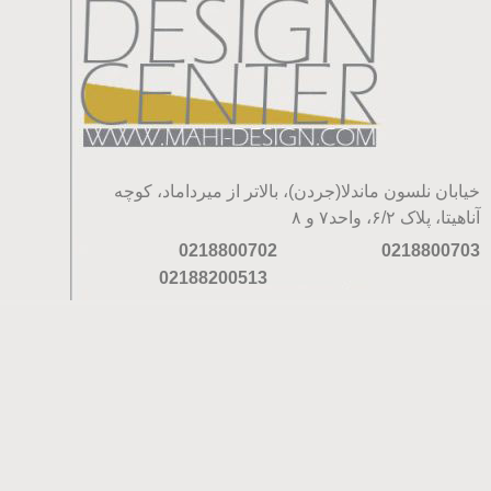
خیابان نلسون ماندلا(جردن)، بالاتر از میرداماد، کوچه
آناهیتا، پلاک ۶/۲، واحد۷ و ۸
0218800702
0218800703
02188200513