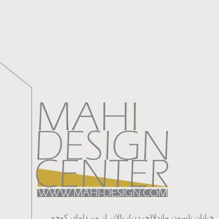
خیابان نلسون ماندلا(جردن)، بالاتر از میرداماد، کوچه