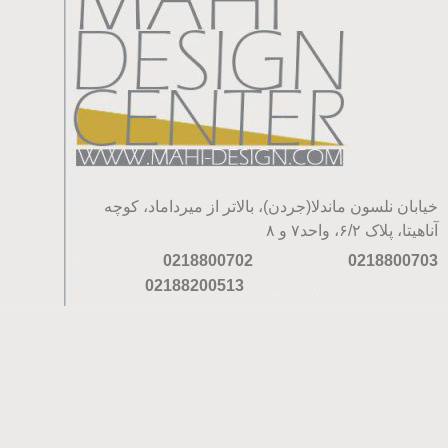
خیابان نلسون ماندلا(جردن)، بالاتر از میرداماد، کوچه
آناهیتا، پلاک ۶/۲، واحد۷ و ۸
0218800702
0218800703
02188200513