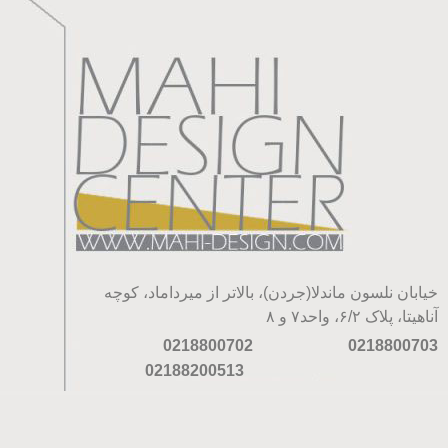
خیابان نلسون ماندلا(جردن)، بالاتر از میرداماد، کوچه
آناهیتا، پلاک ۶/۲، واحد۷ و ۸
0218800702
0218800703
02188200513