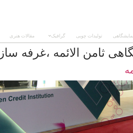
مایشگاهی
تولیدات چوبی
گرافیک
مقالات هنری
اهی ثامن الائمه ،غرفه ساز
ه