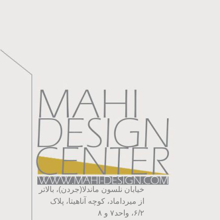
خیابان نلسون ماندلا(جردن)، بالاتر
از میرداماد، کوچه آناهیتا، پلاک
۶/۲، واحد۷ و ۸