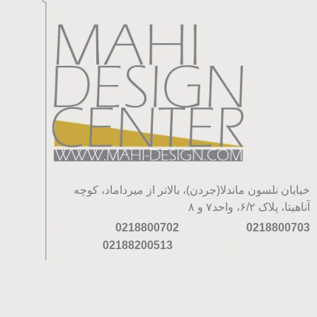
خیابان نلسون ماندلا(جردن)، بالاتر از میرداماد، کوچه
آناهیتا، پلاک ۶/۲، واحد۷ و ۸
0218800702
0218800703
02188200513