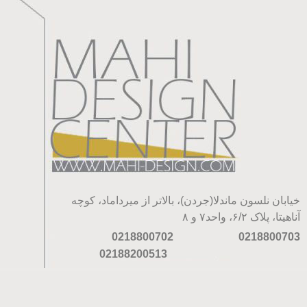
خیابان نلسون ماندلا(جردن)، بالاتر از میرداماد، کوچه
آناهیتا، پلاک ۶/۲، واحد۷ و ۸
0218800702
0218800703
02188200513