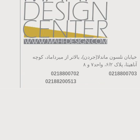
خیابان نلسون ماندلا(جردن)، بالاتر از میرداماد، کوچه
آناهیتا، پلاک ۶/۲، واحد۷ و ۸
0218800702
0218800703
02188200513