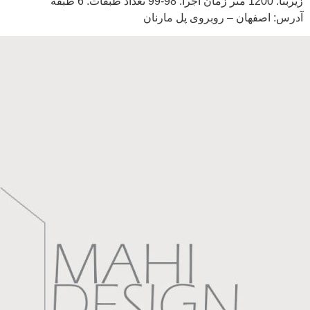
زیربنا: 1200 متر زمان اجرا: 98-99 تعداد طبقات: 6 طبقه
آدرس: اصفهان – روبروی پل مارنان