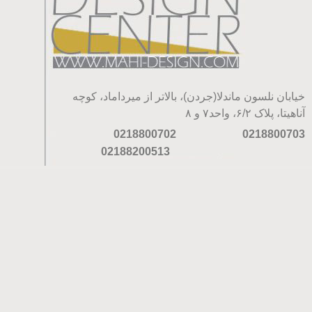
خیابان نلسون ماندلا(جردن)، بالاتر از میرداماد، کوچه
آناهیتا، پلاک ۶/۲، واحد۷ و ۸
0218800702
0218800703
02188200513