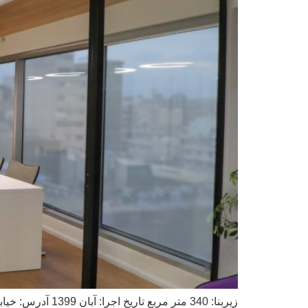
زیربنا: 340 متر مربع تاریخ اجرا: آبان 1399 آدرس: خیابان عباس آباد- مجتمع نگین آزادی