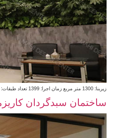
زیربنا: 1300 متر مربع زمان اجرا: 1399 تعداد طبقات: 7 طبقه آدرس: خیابان کوه نور- کوچه ششم
ساختمان سبدگردان کاریزم