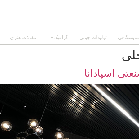
مایشگاهی
تولیدات چوبی
گرافیک
مقالات هنری
لی
تی اسپادانا