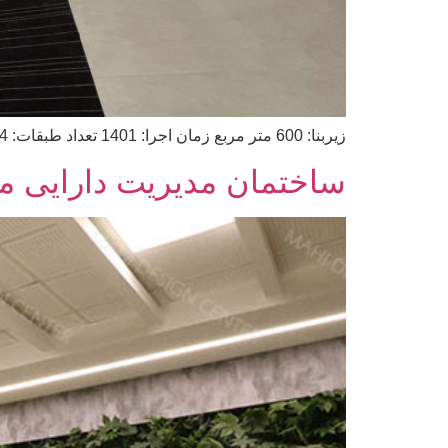
زیربنا: 600 متر مربع زمان اجرا: 1401 تعداد طبقات: 4 طبقه آدرس: سعادت آباد- خیابان شهید یعقوبی
ساختمان مدیریت دارایی مر