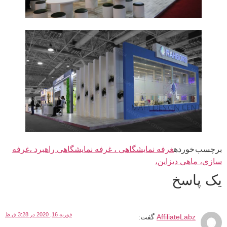
برچسب خورده
غرفه نمایشگاهی ، غرفه نمایشگاهی راهبرد ،غرفه
سازی، ماهی دیزاین،
یک پاسخ
فوریه 16, 2020 در 3:28 ق.ظ
AffiliateLabz
گفت: