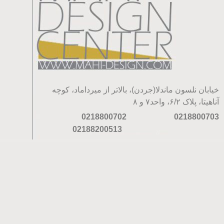
خیابان نلسون ماندلا(جردن)، بالاتر از میرداماد، کوچه
آناهیتا، پلاک ۶/۲، واحد۷ و ۸
0218800702
0218800703
02188200513