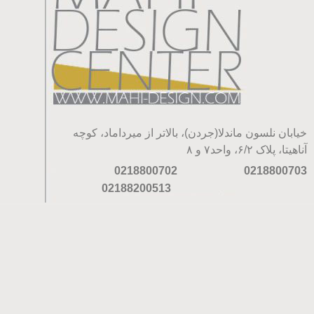
خیابان نلسون ماندلا(جردن)، بالاتر از میرداماد، کوچه
آناهیتا، پلاک ۶/۲، واحد۷ و ۸
0218800702
0218800703
02188200513