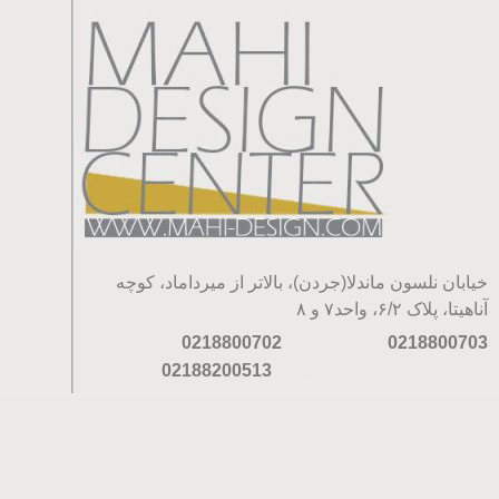
خیابان نلسون ماندلا(جردن)، بالاتر از میرداماد، کوچه
آناهیتا، پلاک ۶/۲، واحد۷ و ۸
0218800702
0218800703
02188200513