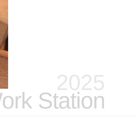
2025
ork Station