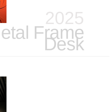
2025
etal Frame
Desk