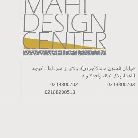
خیابان نلسون ماندلا(جردن)، بالاتر از میرداماد، کوچه
آناهیتا، پلاک ۶/۲، واحد۷ و ۸
0218800702
0218800703
02188200513