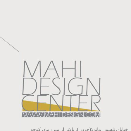
خیابان نلسون ماندلا(جردن)، بالاتر از میرداماد، کوچه