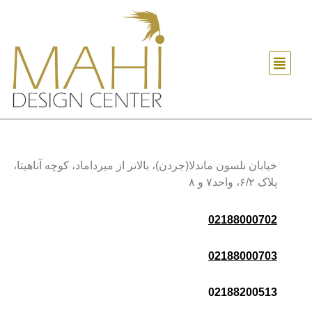
خیابان نلسون ماندلا(جردن)، بالاتر از میرداماد، کوچه آناهیتا،
پلاک ۶/۲، واحد۷ و ۸
02188000702
02188000703
02188200513